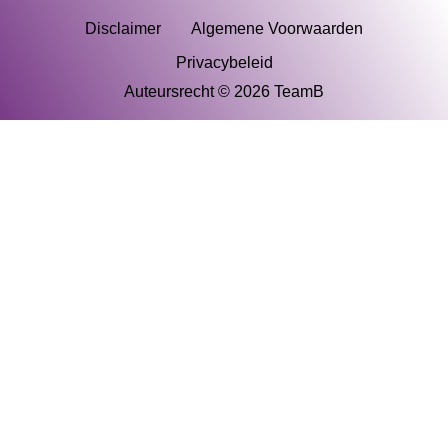
Disclaimer
Algemene Voorwaarden
Privacybeleid
Auteursrecht © 2026 TeamB